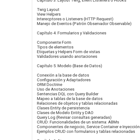
Capítulo 3: Layout Twig, Event Listeners o Hooks
Twig Layout
View Helpers
Interecptores o Listeners (HTTP Request)
Manejo de Eventos (Patrón Observador Observable)
Capítulo 4: Formularios y Validaciones
Componente Form
Tipos de elementos
Etiquetas y Helpers Form de vistas
Validadores usando anotaciones
Capítulo 5: Modelo (Base de Datos)
Conexión a la base de datos
Configuración y Adaptadores
ORM Doctrine
Uso de Anotaciones
Sentencias DQL con Query Builder
Mapeo a tablas de la base de datos
Relaciones de objetos y tablas relacionadas
Clases Entity de persistencia
Clases de Modelo Entity y DAO
Query Log (Revisar consultas generadas)
CRUD: Funcionalidades de un sistema: ABMs
Componentes de negocio, Service Container e Inyecció
Ejemplos CRUD con formularios y tablas relacionadas