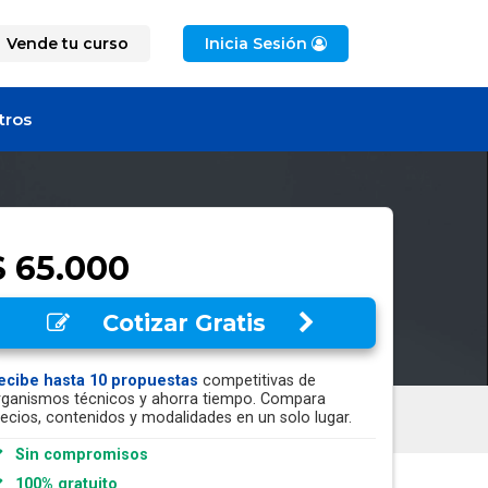
Vende tu curso
Inicia Sesión
tros
$ 65.000
Cotizar Gratis
ecibe hasta 10 propuestas
competitivas de
rganismos técnicos y ahorra tiempo. Compara
recios, contenidos y modalidades en un solo lugar.
Sin compromisos
100% gratuito