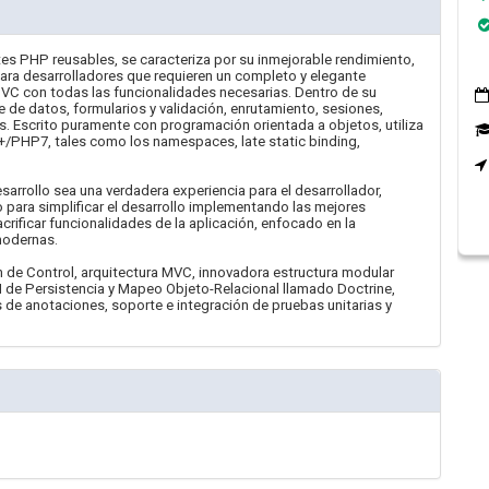
 PHP reusables, se caracteriza por su inmejorable rendimiento,
ara desarrolladores que requieren un completo y elegante
VC con todas las funcionalidades necesarias. Dentro de su
 de datos, formularios y validación, enrutamiento, sesiones,
. Escrito puramente con programación orientada a objetos, utiliza
6+/PHP7, tales como los namespaces, late static binding,
arrollo sea una verdadera experiencia para el desarrollador,
 para simplificar el desarrollo implementando las mejores
crificar funcionalidades de la aplicación, enfocado en la
modernas.
n de Control, arquitectura MVC, innovadora estructura modular
I de Persistencia y Mapeo Objeto-Relacional llamado Doctrine,
de anotaciones, soporte e integración de pruebas unitarias y