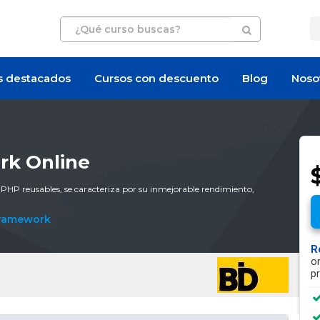
s destacados
Cursos con descuento
Blog
Noso
rk Online
P reusables, se caracteriza por su inmejorable rendimiento,
ramework
R
o
p