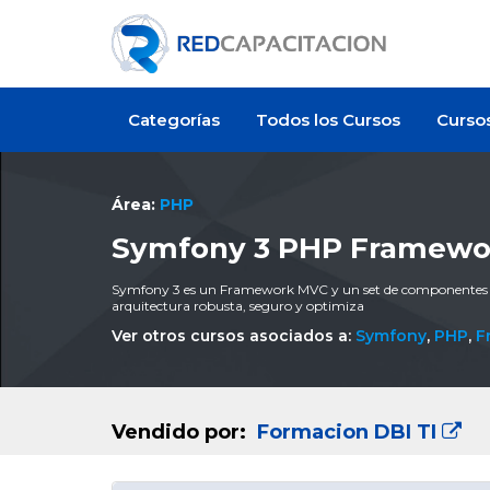
Categorías
Todos los Cursos
Curso
Área:
PHP
Symfony 3 PHP Framewo
Symfony 3 es un Framework MVC y un set de componentes PH
arquitectura robusta, seguro y optimiza
Ver otros cursos asociados a:
Symfony
,
PHP
,
F
Vendido por:
Formacion DBI TI