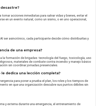
 desastre?
 tomar acciones inmediatas para salvar vidas y bienes, evitar el
arse en un evento natural, como un sismo, o en uno operacional,
 Al ser asincrónico, cada participante decide cómo distribuirlas y
gencia de una empresa?
 a la formación de brigadas: tecnología del fuego, toxicología, uso
eligrosos, materiales de combate contra incendio y manejo básico
otación sin coordinar jornadas presenciales.
o le dedica una lección completa?
ergencia para poner a prueba el plan, los roles y los tiempos de
momento en que una organización descubre sus puntos débiles sin
erna y externa durante una emergencia, el entrenamiento de