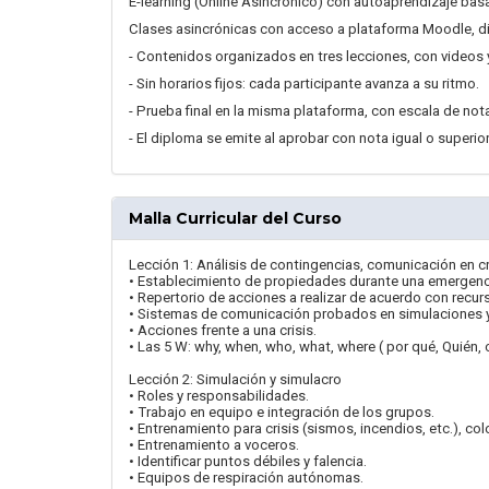
E-learning (Online Asincrónico) con autoaprendizaje ba
Clases asincrónicas con acceso a plataforma Moodle, di
- Contenidos organizados en tres lecciones, con videos 
- Sin horarios fijos: cada participante avanza a su ritmo.
- Prueba final en la misma plataforma, con escala de nota
- El diploma se emite al aprobar con nota igual o superior
Malla Curricular del Curso
Lección 1: Análisis de contingencias, comunicación en cri
• Establecimiento de propiedades durante una emergencia p
• Repertorio de acciones a realizar de acuerdo con recur
• Sistemas de comunicación probados en simulaciones y
• Acciones frente a una crisis.
• Las 5 W: why, when, who, what, where ( por qué, Quién,
Lección 2: Simulación y simulacro
• Roles y responsabilidades.
• Trabajo en equipo e integración de los grupos.
• Entrenamiento para crisis (sismos, incendios, etc.), co
• Entrenamiento a voceros.
• Identificar puntos débiles y falencia.
• Equipos de respiración autónomas.