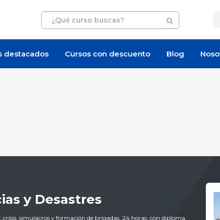
s destacados
Cursos con descuento
Blog
Noso
ias y Desastres
 crisis, simulacros y formación de brigadas. 24 horas, con diploma.