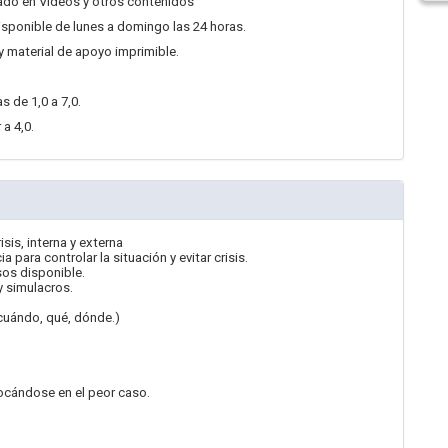
sado en Videos y otros contenidos
sponible de lunes a domingo las 24 horas.
y material de apoyo imprimible.
s de 1,0 a 7,0.
 a 4,0.
sis, interna y externa
ara controlar la situación y evitar crisis.
sos disponible.
 simulacros.
 cuándo, qué, dónde.)
locándose en el peor caso.