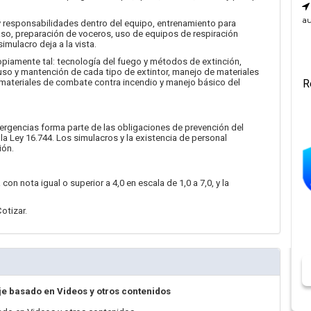
au
 y responsabilidades dentro del equipo, entrenamiento para
aso, preparación de voceros, uso de equipos de respiración
imulacro deja a la vista.
opiamente tal: tecnología del fuego y métodos de extinción,
uso y mantención de cada tipo de extintor, manejo de materiales
, materiales de combate contra incendio y manejo básico del
R
mergencias forma parte de las obligaciones de prevención del
a Ley 16.744. Los simulacros y la existencia de personal
ión.
on nota igual o superior a 4,0 en escala de 1,0 a 7,0, y la
otizar.
je basado en Videos y otros contenidos