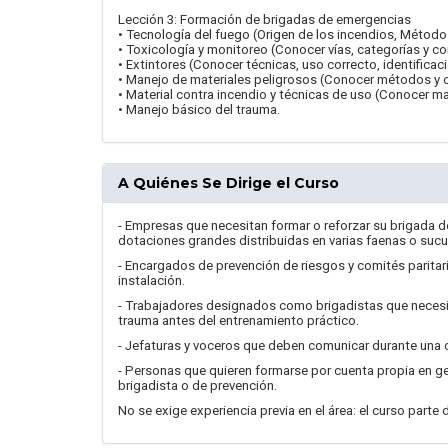
Lección 3: Formación de brigadas de emergencias
• Tecnología del fuego (Origen de los incendios, Métodos
• Toxicología y monitoreo (Conocer vías, categorías y 
• Extintores (Conocer técnicas, uso correcto, identificac
• Manejo de materiales peligrosos (Conocer métodos y cri
• Material contra incendio y técnicas de uso (Conocer m
• Manejo básico del trauma.
A Quiénes Se Dirige el Curso
- Empresas que necesitan formar o reforzar su brigada d
dotaciones grandes distribuidas en varias faenas o sucu
- Encargados de prevención de riesgos y comités paritar
instalación.
- Trabajadores designados como brigadistas que necesit
trauma antes del entrenamiento práctico.
- Jefaturas y voceros que deben comunicar durante una cris
- Personas que quieren formarse por cuenta propia en g
brigadista o de prevención.
No se exige experiencia previa en el área: el curso part