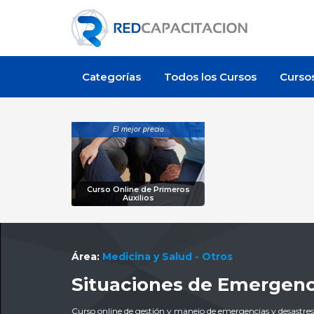
Categorías
Todos los Cursos
Curso
El mejor precio
Curso Online de Primeros
Auxilios
Área:
Medicina y Salud - Otros
Situaciones de Emergenc
Curso online de gestión y manejo de emergencias y desastres: