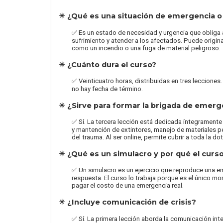
✴️ ¿Qué es una situación de emergencia o
✅ Es un estado de necesidad y urgencia que obliga a
sufrimiento y atender a los afectados. Puede origin
como un incendio o una fuga de material peligroso.
✴️ ¿Cuánto dura el curso?
✅ Veinticuatro horas, distribuidas en tres lecciones.
no hay fecha de término.
✴️ ¿Sirve para formar la brigada de emer
✅ Sí. La tercera lección está dedicada íntegramente
y mantención de extintores, manejo de materiales p
del trauma. Al ser online, permite cubrir a toda la d
✴️ ¿Qué es un simulacro y por qué el curs
✅ Un simulacro es un ejercicio que reproduce una em
respuesta. El curso lo trabaja porque es el único 
pagar el costo de una emergencia real.
✴️ ¿Incluye comunicación de crisis?
✅ Sí. La primera lección aborda la comunicación int