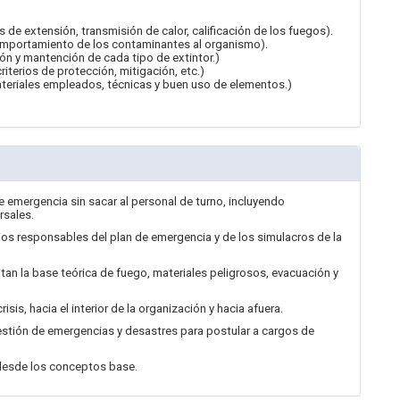
 de extensión, transmisión de calor, calificación de los fuegos).
comportamiento de los contaminantes al organismo).
ión y mantención de cada tipo de extintor.)
terios de protección, mitigación, etc.)
ateriales empleados, técnicas y buen uso de elementos.)
e emergencia sin sacar al personal de turno, incluyendo
rsales.
ios responsables del plan de emergencia y de los simulacros de la
an la base teórica de fuego, materiales peligrosos, evacuación y
is, hacia el interior de la organización y hacia afuera.
estión de emergencias y desastres para postular a cargos de
e desde los conceptos base.