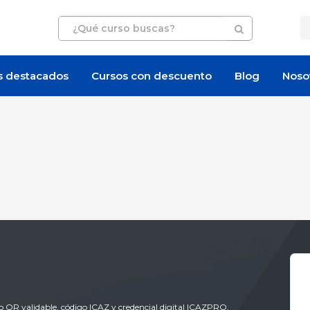
s destacados
Cursos con descuento
Blog
Noso
igo QR validable, código ICAZ y credencial digital ICAZPRO.