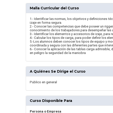
Malla Curricular del Curso
1.- Identificar las normas, los objetivos y definiciones 
izaje en forma segura.
2.- Conocer las competencias que debe poseer un rigger
conocimiento de los trabajadores para desempeñar las a
3.- Identificar los elementos y accesorios de izaje, para
4.- Calcular los tipos de carga, para poder definir los ele
5.-Los alumnos deben conocer los tipos de equipo y mod
coordinada y segura con las diferentes partes que intervi
6.- Conocer la aplicación de las tablas carga admisible,
en peligro la seguridad de la maniobra
A Quiénes Se Dirige el Curso
Publico en general
Curso Disponible Para
Persona o Empresa