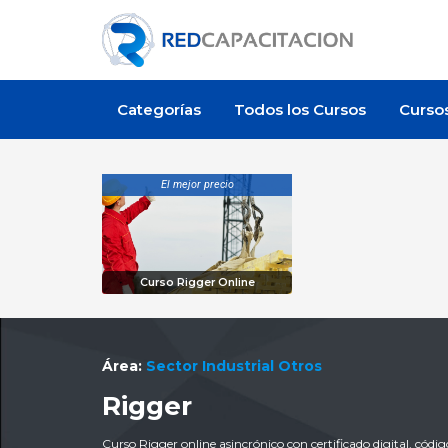
Categorías
Todos los Cursos
Curso
El mejor precio
Curso Rigger Online
Área:
Sector Industrial Otros
Rigger
Curso Rigger online asincrónico con certificado digital, cód