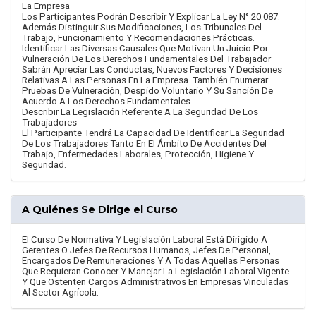
La Empresa
Los Participantes Podrán Describir Y Explicar La Ley N° 20.087.
Además Distinguir Sus Modificaciones, Los Tribunales Del
Trabajo, Funcionamiento Y Recomendaciones Prácticas.
Identificar Las Diversas Causales Que Motivan Un Juicio Por
Vulneración De Los Derechos Fundamentales Del Trabajador
Sabrán Apreciar Las Conductas, Nuevos Factores Y Decisiones
Relativas A Las Personas En La Empresa. También Enumerar
Pruebas De Vulneración, Despido Voluntario Y Su Sanción De
Acuerdo A Los Derechos Fundamentales.
Describir La Legislación Referente A La Seguridad De Los
Trabajadores
El Participante Tendrá La Capacidad De Identificar La Seguridad
De Los Trabajadores Tanto En El Ámbito De Accidentes Del
Trabajo, Enfermedades Laborales, Protección, Higiene Y
Seguridad.
A Quiénes Se Dirige el Curso
El Curso De Normativa Y Legislación Laboral Está Dirigido A
Gerentes O Jefes De Recursos Humanos, Jefes De Personal,
Encargados De Remuneraciones Y A Todas Aquellas Personas
Que Requieran Conocer Y Manejar La Legislación Laboral Vigente
Y Que Ostenten Cargos Administrativos En Empresas Vinculadas
Al Sector Agrícola.