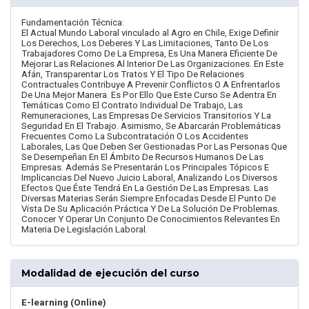
Fundamentación Técnica:
El Actual Mundo Laboral vinculado al Agro en Chile, Exige Definir
Los Derechos, Los Deberes Y Las Limitaciones, Tanto De Los
Trabajadores Como De La Empresa, Es Una Manera Eficiente De
Mejorar Las Relaciones Al Interior De Las Organizaciones. En Este
Afán, Transparentar Los Tratos Y El Tipo De Relaciones
Contractuales Contribuye A Prevenir Conflictos O A Enfrentarlos
De Una Mejor Manera. Es Por Ello Que Este Curso Se Adentra En
Temáticas Como El Contrato Individual De Trabajo, Las
Remuneraciones, Las Empresas De Servicios Transitorios Y La
Seguridad En El Trabajo. Asimismo, Se Abarcarán Problemáticas
Frecuentes Como La Subcontratación O Los Accidentes
Laborales, Las Que Deben Ser Gestionadas Por Las Personas Que
Se Desempeñan En El Ámbito De Recursos Humanos De Las
Empresas. Además Se Presentarán Los Principales Tópicos E
Implicancias Del Nuevo Juicio Laboral, Analizando Los Diversos
Efectos Que Éste Tendrá En La Gestión De Las Empresas. Las
Diversas Materias Serán Siempre Enfocadas Desde El Punto De
Vista De Su Aplicación Práctica Y De La Solución De Problemas.
Conocer Y Operar Un Conjunto De Conocimientos Relevantes En
Materia De Legislación Laboral.
Modalidad de ejecución del curso
E-learning (Online)