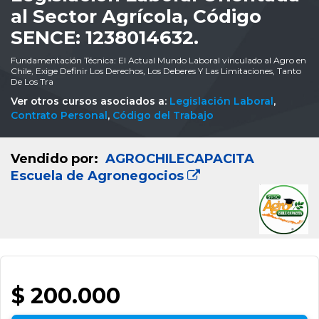
al Sector Agrícola, Código
SENCE: 1238014632.
Fundamentación Técnica: El Actual Mundo Laboral vinculado al Agro en
Chile, Exige Definir Los Derechos, Los Deberes Y Las Limitaciones, Tanto
De Los Tra
Ver otros cursos asociados a:
Legislación Laboral
,
Contrato Personal
,
Código del Trabajo
Vendido por:
AGROCHILECAPACITA
Escuela de Agronegocios
$ 200.000