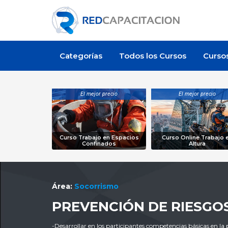
Categorías
Todos los Cursos
Curso
El mejor precio
El mejor precio
Curso Trabajo en Espacios
Curso Online Trabajo 
Confinados
Altura
Área:
Socorrismo
PREVENCIÓN DE RIESGO
-Desarrollar en los participantes competencias básicas en la 