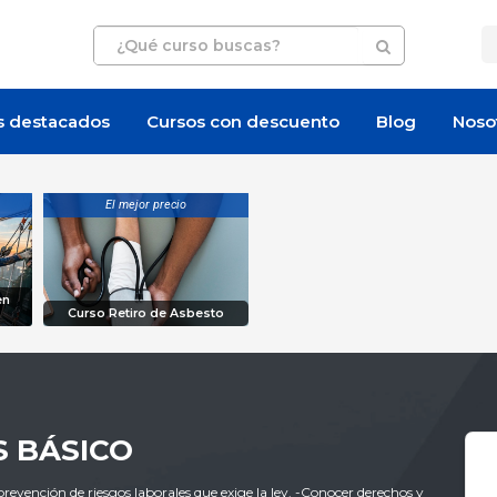
s destacados
Cursos con descuento
Blog
Noso
El mejor precio
en
Curso Retiro de Asbesto
S BÁSICO
prevención de riesgos laborales que exige la ley. -Conocer derechos y