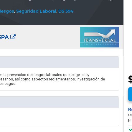
iesgos
,
Seguridad Laboral
,
DS 594
SPA
 la prevención de riesgos laborales que exige la ley.
esarios, así como aspectos reglamentarios, investigación de
e riesgos.
R
o
p