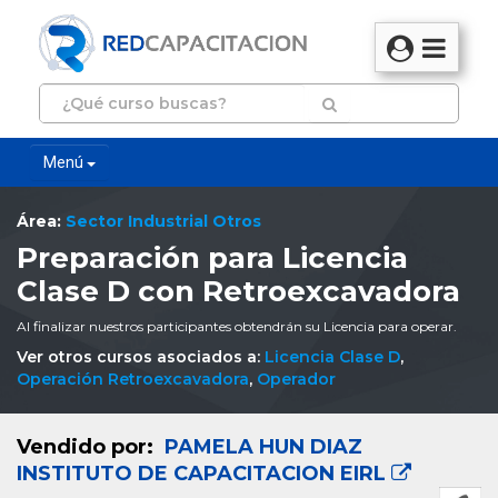
Menú
Área:
Sector Industrial Otros
Preparación para Licencia
Clase D con Retroexcavadora
Al finalizar nuestros participantes obtendrán su Licencia para operar.
Ver otros cursos asociados a:
Licencia Clase D
,
Operación Retroexcavadora
,
Operador
Vendido por:
PAMELA HUN DIAZ
INSTITUTO DE CAPACITACION EIRL