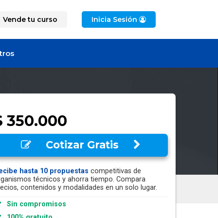
Vende tu curso
Inicia Sesión
tros
$ 350.000
Cotizar Gratis
ecibe hasta 10 propuestas
competitivas de
rganismos técnicos y ahorra tiempo. Compara
recios, contenidos y modalidades en un solo lugar.
Sin compromisos
100% gratuito