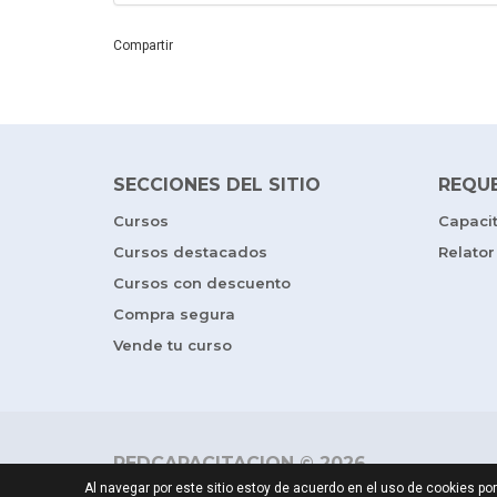
Compartir
SECCIONES DEL SITIO
REQU
Cursos
Capaci
Cursos destacados
Relator
Cursos con descuento
Compra segura
Vende tu curso
REDCAPACITACION © 2026
Al navegar por este sitio estoy de acuerdo en el uso de cookies 