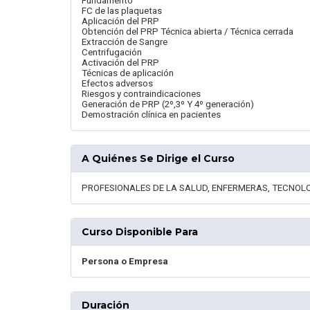
Fundamento
FC de las plaquetas
Aplicación del PRP
Obtención del PRP Técnica abierta / Técnica cerrada
Extracción de Sangre
Centrifugación
Activación del PRP
Técnicas de aplicación
Efectos adversos
Riesgos y contraindicaciones
Generación de PRP (2º,3º Y 4º generación)
Demostración clínica en pacientes
A Quiénes Se Dirige el Curso
PROFESIONALES DE LA SALUD, ENFERMERAS, TECNO
Curso Disponible Para
Persona o Empresa
Duración