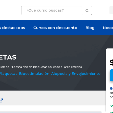
s destacados
Cursos con descuento
Blog
Noso
ETAS
ción de PLasma rico en plaquetas aplicado al área estética
Plaquetas
,
Bioestimulación
,
Alopecia y Envejecimiento
R
o
p