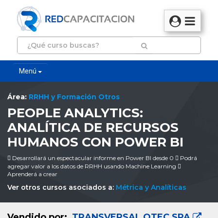
Menú
Área:
RRHH y Formación Otros
PEOPLE ANALYTICS:
ANALÍTICA DE RECURSOS
HUMANOS CON POWER BI
 Desarrollará un espectacular informe en Power BI desde 0  Podrá
agregar valor a los datos de RRHH usando Machine Learning 
Aprenderá a crear
Ver otros cursos asociados a:
Métrica y Analíticas
Vendido por:
TRANSVERSAL OTEC SPA