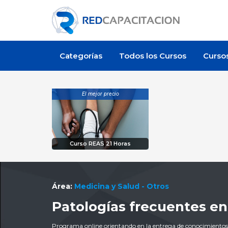
Categorías
Todos los Cursos
Curso
El mejor precio
Curso REAS 21 Horas
Área:
Medicina y Salud - Otros
Patologías frecuentes e
Programa online orientando en la entrega de conocimientos