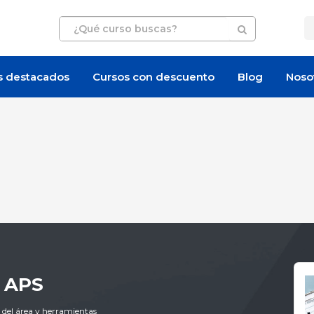
s destacados
Cursos con descuento
Blog
Noso
n APS
 del área y herramientas