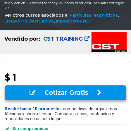
se dividen en 20 horas teóricas y 20 horas prácticas), los cuales entregan
un
Ver otros cursos asociados a:
Partículas Magnéticas
,
Ensayo No Destructivo
,
Inspectores NDT
Vendido por:
CST TRAINING
$ 1
Cotizar Gratis
Recibe hasta 10 propuestas
competitivas de organismos
técnicos y ahorra tiempo. Compara precios, contenidos y
modalidades en un solo lugar.
Sin compromisos