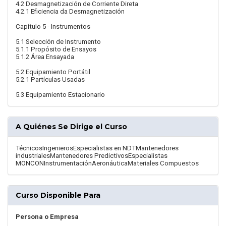
4.2 Desmagnetización de Corriente Direta
4.2.1 Eficiencia da Desmagnetización
Capítulo 5 - Instrumentos
5.1 Selección de Instrumento
5.1.1 Propósito de Ensayos
5.1.2 Área Ensayada
5.2 Equipamiento Portátil
5.2.1 Partículas Usadas
5.3 Equipamiento Estacionario
A Quiénes Se Dirige el Curso
TécnicosIngenierosEspecialistas en NDTMantenedores
industrialesMantenedores PredictivosEspecialistas
MONCONInstrumentaciónAeronáuticaMateriales Compuestos
Curso Disponible Para
Persona o Empresa