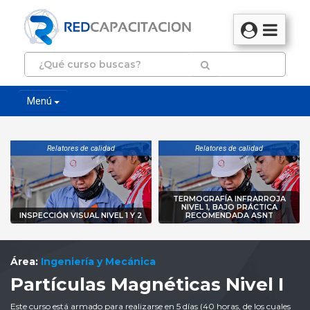
Menú
Relatores de calidad
Relatores de calidad
TERMOGRAFÍA INFRARROJA
NIVEL 1, BAJO PRÁCTICA
INSPECCIÓN VISUAL NIVEL 1 Y 2
RECOMENDADA ASNT
Área:
Ingeniería y Mecánica
Partículas Magnéticas Nivel I
Este curso está armado para realizarse en 5 días (40 horas, de los cuales