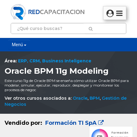
Menú
Área:
ERP, CRM, Business Inteligence
Oracle BPM 11g Modeling
Este curso 11g de Oracle BPM se enseña cómo utilizar Oracle BPM para
modelar, simular, ejecutar, reproducir, desplegar y monitorear los
procesos de negoc
Ver otros cursos asociados a:
Oracle
,
BPM
,
Gestión de
Negocios
Vendido por:
Formación TI SpA