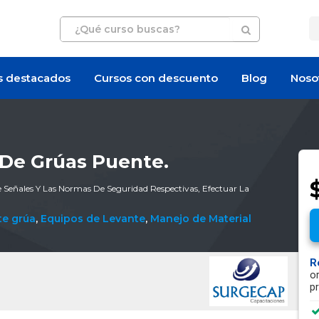
s destacados
Cursos con descuento
Blog
Noso
De Grúas Puente.
Señales Y Las Normas De Seguridad Respectivas, Efectuar La
te grúa
,
Equipos de Levante
,
Manejo de Material
R
o
p