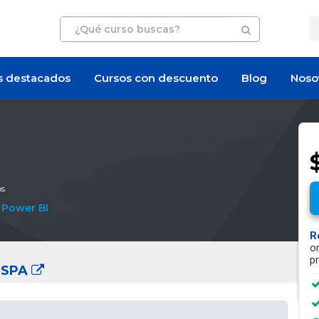
s destacados
Cursos con descuento
Blog
Noso
os
,
Power BI
R
o
p
 SPA