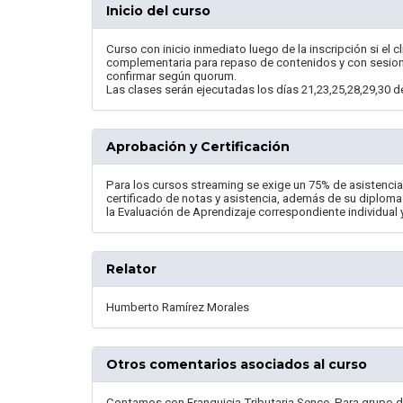
Inicio del curso
Curso con inicio inmediato luego de la inscripción si el c
complementaria para repaso de contenidos y con sesione
confirmar según quorum.
Las clases serán ejecutadas los días 21,23,25,28,29,30 de
Aprobación y Certificación
Para los cursos streaming se exige un 75% de asistencia y 
certificado de notas y asistencia, además de su diploma.
la Evaluación de Aprendizaje correspondiente individual 
Relator
Humberto Ramírez Morales
Otros comentarios asociados al curso
Contamos con Franquicia Tributaria Sence. Para grupo d