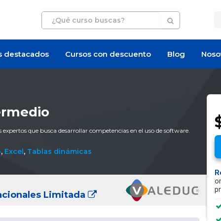
s destacados
Cursos con descuento
Blog
Noso
termedio
s expertos que busca desarrollar competencias en el uso de software.
o
,
Excel
,
Tablas dinámicas
R
o
p
acionales Limitada