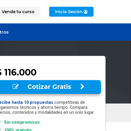
Vende tu curso
Inicia Sesión
tros
$ 116.000
Cotizar Gratis
ecibe hasta 10 propuestas
competitivas de
rganismos técnicos y ahorra tiempo. Compara
recios, contenidos y modalidades en un solo lugar.
Sin compromisos
100% gratuito