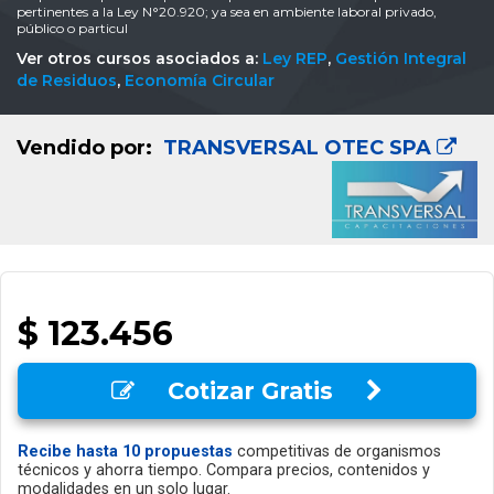
pertinentes a la Ley N°20.920; ya sea en ambiente laboral privado,
público o particul
Ver otros cursos asociados a:
Ley REP
,
Gestión Integral
de Residuos
,
Economía Circular
Vendido por:
TRANSVERSAL OTEC SPA
$ 123.456
Cotizar Gratis
Recibe hasta 10 propuestas
competitivas de organismos
técnicos y ahorra tiempo. Compara precios, contenidos y
modalidades en un solo lugar.