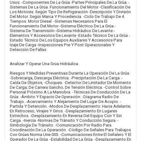
Usos. -Componentes De La Grúa -Partes Principales De La Grúa. -
Sistemas De La Grúa. Funcionamiento Del Motor -Clasificación De
Los Motores. Según Tipo De Refrigeración -Descripción Y División
Del Motor. Según Marca Y Procedencia. -Ciclo De Trabajo De 4
Tiempos. Motor Diesel. -Sistemas Necesarios Para El
Funcionamiento Del Motor -Sistema Eléctrico De La Grúa -
Sistema De Transmisión -Sistema Hidráulico De Levante -
Elementos Y Accesorios De Levante -Estado Técnico De La Grúa -
Estado Técnico De Los Equipos Auxiliares Y Accesorios Para
Izaje De Carga -Inspecciones Pre Y Post Operacionales Y
Detección De Fallas
Analizar Y Operar Una Grúa Hidráulica.
Riesgos Y Medidas Preventivas Durante La Operación De La Grúa:
-Sobrecarga, Descarga Eléctrica. -Precipitación De La Carga. -
Caída De Objetos, -Choques. -Detector De Limitador De Momento
De Carga; De Carrera Gancho; De Tensión Eléctrica. -Control Sobre
Personal Próximo A La Maniobra. -Técnicas De Conducción De La
Grúa: -Ámbito Y Espacio De Operación. -Diagrama Radio De
Trabajo. -Acercamiento Y Alejamiento Del Lugar De Acopio. -
Partida Y Detención. -Modos De Desplazamiento: Hacia Adelante;
En Retroceso, Virajes Y Giros. -Desplazamiento En Lugares
Estrechos. -Desplazamiento En Reversa Del Equipo Con Y Sin
Carga. -Inercia -Normas De Tránsito Y Conducción Segura. -
Simbología De Tránsito. -Comunicación Por Radio Para
Coordinación De La Operación. -Código De Señales Para Trabajos
Con Grúas Norma Une-003. -Comunicaciones Entre El Señalero Y El
Operador De La Grúa. -Estabilidad De La Grúa. -Desplazamiento En