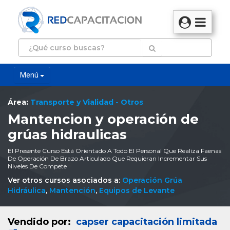
Menú
Área:
Transporte y Vialidad - Otros
Mantencion y operación de
grúas hidraulicas
El Presente Curso Está Orientado A Todo El Personal Que Realiza Faenas
De Operación De Brazo Articulado Que Requieran Incrementar Sus
Niveles De Compete
Ver otros cursos asociados a:
Operación Grúa
Hidráulica
,
Mantención
,
Equipos de Levante
Vendido por:
capser capacitación limitada