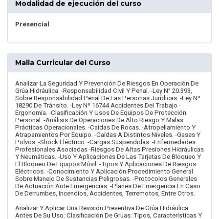
Modalidad de ejecución del curso
Presencial
Malla Curricular del Curso
Analizar La Seguridad Y Prevención De Riesgos En Operación De
Grúa Hidráulica: -Responsabilidad Civil Y Penal. -Ley N° 20.393,
Sobre Responsabilidad Penal De Las Personas Jurídicas. -Ley Nº
18290 De Tránsito. -Ley Nº 16744 Accidentes Del Trabajo -
Ergonomía. -Clasificación Y Usos De Equipos De Protección
Personal. -Análisis De Operaciones De Alto Riesgo Y Malas
Prácticas Operacionales. -Caídas De Rocas. -Atropellamiento Y
Atrapamientos Por Equipo. -Caídas A Distintos Niveles. -Gases Y
Polvos. -Shock Eléctrico. -Cargas Suspendidas. -Enfermedades
Profesionales Asociadas -Riesgos De Altas Presiones Hidráulicas
Y Neumáticas. -Uso Y Aplicaciones De Las Tarjetas De Bloqueo Y
El Bloqueo De Equipos Móvil. -Tipos Y Aplicaciones De Riesgos
Eléctricos. -Conocimiento Y Aplicación Procedimiento General
Sobre Manejo De Sustancias Peligrosas. -Protocolos Generales
De Actuación Ante Emergencias. -Planes De Emergencia En Caso
De Derrumbes, Incendios, Accidentes, Terremotos, Entre Otros.
Analizar Y Aplicar Una Revisión Preventiva De Grúa Hidráulica
Antes De Su Uso: Clasificación De Grúas: Tipos, Características Y