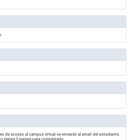
b
les de acceso al campus virtual se enviarán al email del estudiante,
ado tienes 3 meses para completarlo.