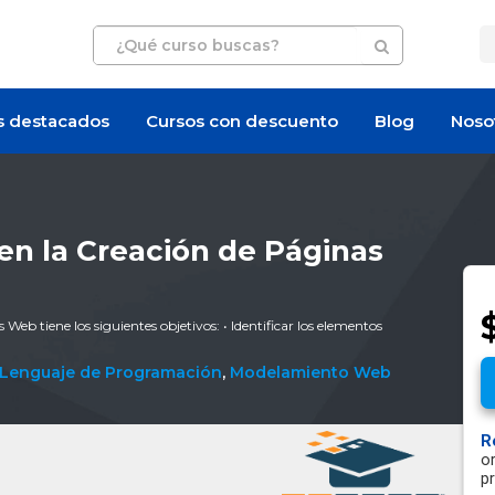
s destacados
Cursos con descuento
Blog
Noso
en la Creación de Páginas
Web tiene los siguientes objetivos: • Identificar los elementos
Lenguaje de Programación
,
Modelamiento Web
R
o
p