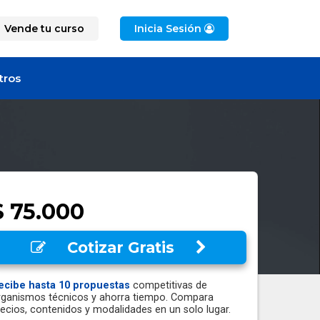
Vende tu curso
Inicia Sesión
tros
$ 75.000
Cotizar Gratis
ecibe hasta 10 propuestas
competitivas de
rganismos técnicos y ahorra tiempo. Compara
recios, contenidos y modalidades en un solo lugar.