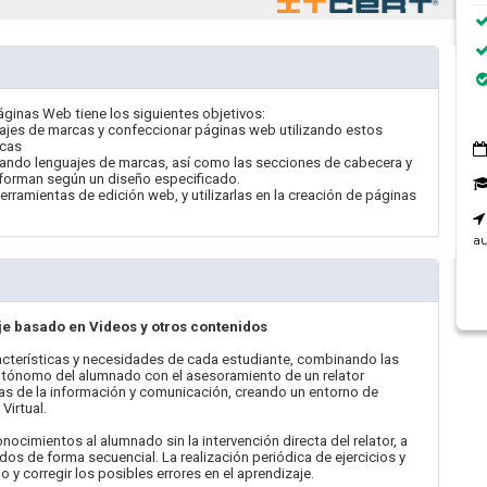
áginas Web tiene los siguientes objetivos:
uajes de marcas y confeccionar páginas web utilizando estos
icas
ilizando lenguajes de marcas, así como las secciones de cabecera y
a forman según un diseño especificado.
 herramientas de edición web, y utilizarlas en la creación de páginas
au
je basado en Videos y otros contenidos
terísticas y necesidades de cada estudiante, combinando las
tónomo del alumnado con el asesoramiento de un relator
as de la información y comunicación, creando un entorno de
Virtual.
mientos al alumnado sin la intervención directa del relator, a
dos de forma secuencial. La realización periódica de ejercicios y
y corregir los posibles errores en el aprendizaje.