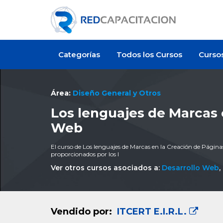
Categorías
Todos los Cursos
Curso
Área:
Diseño General y Otros
Los lenguajes de Marcas 
Web
El curso de Los lenguajes de Marcas en la Creación de Páginas 
proporcionados por los l
Ver otros cursos asociados a:
Desarrollo Web
,
Vendido por:
ITCERT E.I.R.L.