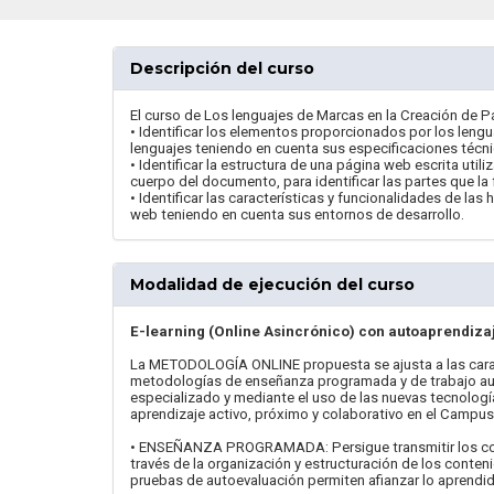
Descripción del curso
El curso de Los lenguajes de Marcas en la Creación de P
• Identificar los elementos proporcionados por los leng
lenguajes teniendo en cuenta sus especificaciones técn
• Identificar la estructura de una página web escrita ut
cuerpo del documento, para identificar las partes que l
• Identificar las características y funcionalidades de las
web teniendo en cuenta sus entornos de desarrollo.
Modalidad de ejecución del curso
E-learning (Online Asincrónico) con autoaprendiza
La METODOLOGÍA ONLINE propuesta se ajusta a las carac
metodologías de enseñanza programada y de trabajo au
especializado y mediante el uso de las nuevas tecnologí
aprendizaje activo, próximo y colaborativo en el Campus 
• ENSEÑANZA PROGRAMADA: Persigue transmitir los conoci
través de la organización y estructuración de los conteni
pruebas de autoevaluación permiten afianzar lo aprendido 