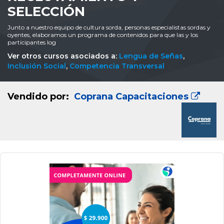
SELECCIÓN
Junto a nuestro equipo de cultura sorda, personas especialistas sordas y
oyentes, elaboramos un programa de contenidos para que las y los
participantes log
Ver otros cursos asociados a:
Lengua de Señas
,
Inclusión Social
,
Competencia Transversal
Vendido por:
Coprana Capacitaciones