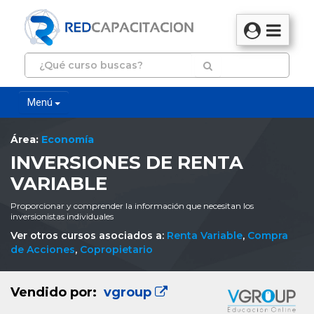
Menú
Área:
Economía
INVERSIONES DE RENTA
VARIABLE
Proporcionar y comprender la información que necesitan los
inversionistas individuales
Ver otros cursos asociados a:
Renta Variable
,
Compra
de Acciones
,
Copropietario
Vendido por:
vgroup