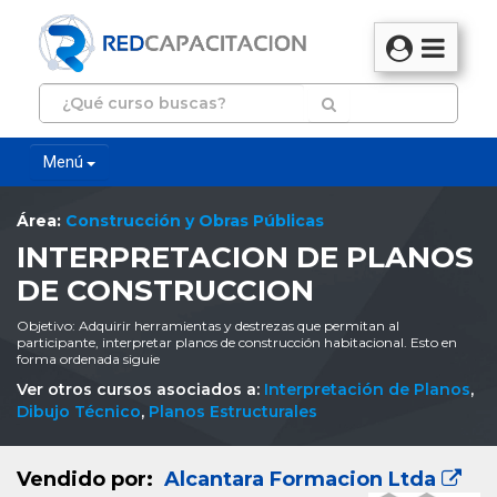
Menú
Área:
Construcción y Obras Públicas
INTERPRETACION DE PLANOS
DE CONSTRUCCION
Objetivo: Adquirir herramientas y destrezas que permitan al
participante, interpretar planos de construcción habitacional. Esto en
forma ordenada siguie
Ver otros cursos asociados a:
Interpretación de Planos
,
Dibujo Técnico
,
Planos Estructurales
Vendido por:
Alcantara Formacion Ltda