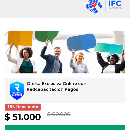
Oferta Exclusiva Online con
Redcapacitacion Pagos.
15% Descuento
$ 60.000
$ 51.000