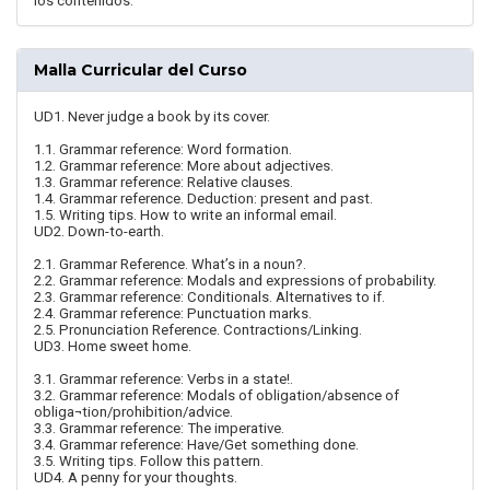
los contenidos.
Malla Curricular del Curso
UD1. Never judge a book by its cover.
1.1. Grammar reference: Word formation.
1.2. Grammar reference: More about adjectives.
1.3. Grammar reference: Relative clauses.
1.4. Grammar reference. Deduction: present and past.
1.5. Writing tips. How to write an informal email.
UD2. Down-to-earth.
2.1. Grammar Reference. What’s in a noun?.
2.2. Grammar reference: Modals and expressions of probability.
2.3. Grammar reference: Conditionals. Alternatives to if.
2.4. Grammar reference: Punctuation marks.
2.5. Pronunciation Reference. Contractions/Linking.
UD3. Home sweet home.
3.1. Grammar reference: Verbs in a state!.
3.2. Grammar reference: Modals of obligation/absence of
obliga¬tion/prohibition/advice.
3.3. Grammar reference: The imperative.
3.4. Grammar reference: Have/Get something done.
3.5. Writing tips. Follow this pattern.
UD4. A penny for your thoughts.