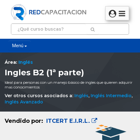
Menú
Área:
Inglés
Ingles B2 (1ª parte)
Ideal para personas con un manejo básico de ingles que quieren adquirir
mas conocimientos
Ver otros cursos asociados a:
Inglés
,
Inglés Intermedio
,
Inglés Avanzado
Vendido por:
ITCERT E.I.R.L.