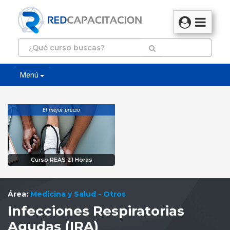
Menú
El mejor precio
Curso REAS 21 Horas
Área:
Medicina y Salud - Otros
Infecciones Respiratorias
Agudas (IRA)