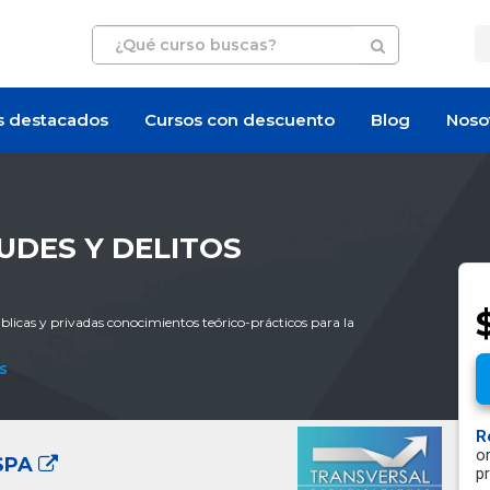
s destacados
Cursos con descuento
Blog
Noso
UDES Y DELITOS
blicas y privadas conocimientos teórico-prácticos para la
s
R
o
SPA
p