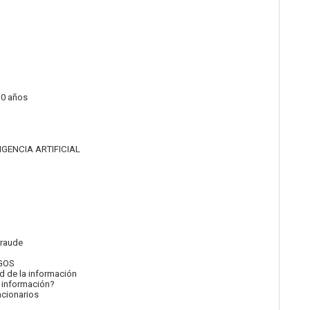
10 años
IGENCIA ARTIFICIAL
fraude
GOS
 de la información
 información?
ncionarios