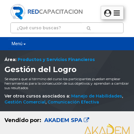
Menú
Área:
Productos y Servicios Financieros
Gestión del Logro
Se espera que al término del curso los participantes puedan emplear
herramientas para la consecución de sus objetivos y aprendan a cambiar
sus resultados
Ver otros cursos asociados a:
Manejo de Habilidades
,
Gestión Comercial
,
Comunicación Efectiva
Vendido por:
AKADEM SPA