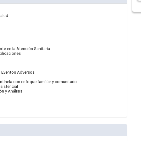
Salud
te en la Atención Sanitaria
mplicaciones
de Eventos Adversos
entinela con enfoque familiar y comunitario
sistencial
n y Análisis