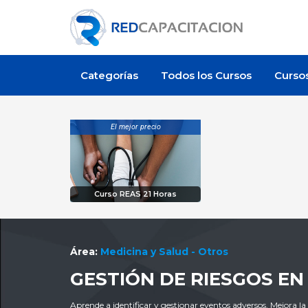
Categorías
Todos los Cursos
Curso
El mejor precio
Curso REAS 21 Horas
Área:
Medicina y Salud - Otros
GESTIÓN DE RIESGOS EN
Aprende a identificar y gestionar eventos adversos. Mejora la 