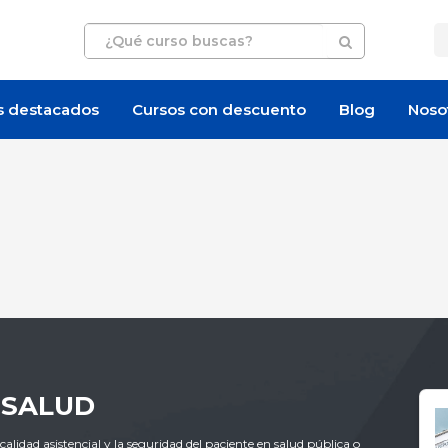
s destacados
Cursos con descuento
Blog
Noso
 SALUD
calidad asistencial y la seguridad del paciente en salud pública o