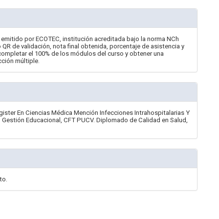
ado emitido por ECOTEC, institución acreditada bajo la norma NCh
o QR de validación, nota final obtenida, porcentaje de asistencia y
completar el 100% de los módulos del curso y obtener una
cción múltiple.
gister En Ciencias Médica Mención Infecciones Intrahospitalarias Y
n Gestión Educacional, CFT PUCV. Diplomado de Calidad en Salud,
to.