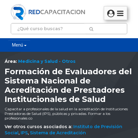
Menú
Área:
Medicina y Salud - Otros
Formación de Evaluadores del
Sistema Nacional de
Acreditación de Prestadores
Institucionales de Salud
Capacitar a profesionales de la salud en la acreditación de Instituciones
Prestadoras de Salud (IPS), públicas y privadas. Formar a los
profesionales co
Ver otros cursos asociados a:
Instituto de Previsión
Social
,
IPS
,
Sistema de Acreditación