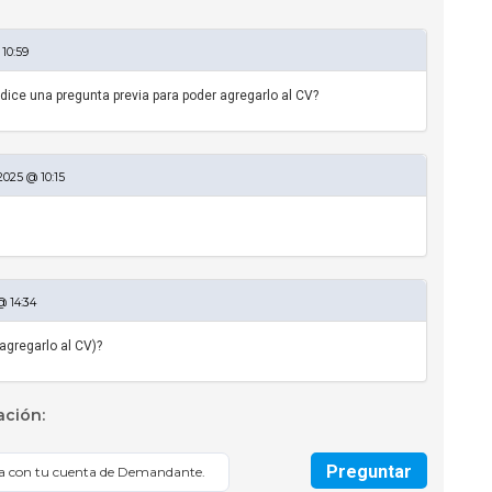
10:59
o dice una pregunta previa para poder agregarlo al CV?
2025 @ 10:15
@ 14:34
 agregarlo al CV)?
ación:
Preguntar
sa con tu cuenta de Demandante.