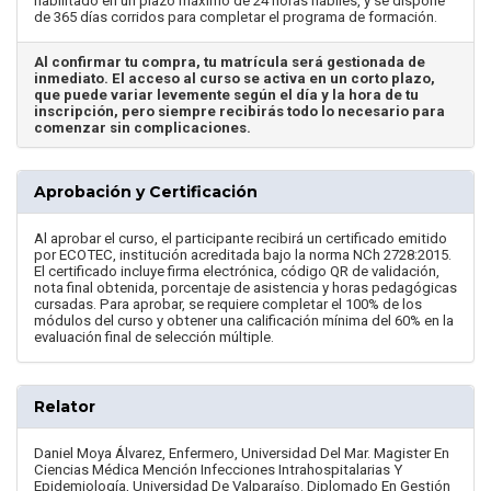
habilitado en un plazo máximo de 24 horas hábiles, y se dispone
de 365 días corridos para completar el programa de formación.
Al confirmar tu compra, tu matrícula será gestionada de
inmediato. El acceso al curso se activa en un corto plazo,
que puede variar levemente según el día y la hora de tu
inscripción, pero siempre recibirás todo lo necesario para
comenzar sin complicaciones.
Aprobación y Certificación
Al aprobar el curso, el participante recibirá un certificado emitido
por ECOTEC, institución acreditada bajo la norma NCh 2728:2015.
El certificado incluye firma electrónica, código QR de validación,
nota final obtenida, porcentaje de asistencia y horas pedagógicas
cursadas. Para aprobar, se requiere completar el 100% de los
módulos del curso y obtener una calificación mínima del 60% en la
evaluación final de selección múltiple.
Relator
Daniel Moya Álvarez, Enfermero, Universidad Del Mar. Magister En
Ciencias Médica Mención Infecciones Intrahospitalarias Y
Epidemiología, Universidad De Valparaíso. Diplomado En Gestión