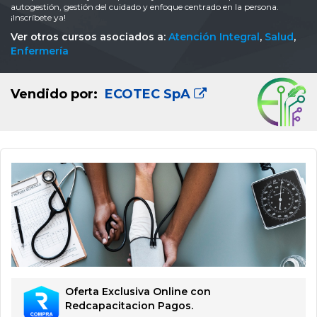
autogestión, gestión del cuidado y enfoque centrado en la persona.
¡Inscríbete ya!
Ver otros cursos asociados a:
Atención Integral
,
Salud
,
Enfermería
Vendido por:
ECOTEC SpA
Oferta Exclusiva Online con
Redcapacitacion Pagos.