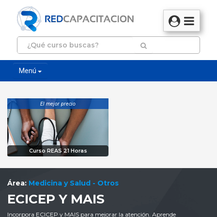
Menú
El mejor precio
Curso REAS 21 Horas
Área:
Medicina y Salud - Otros
ECICEP Y MAIS
Incorpora ECICEP y MAIS para mejorar la atención. Aprende