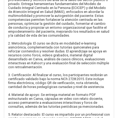
privado. Entrega herramientas fundamentales del Modelo de
Cuidado Integral Centrado en la Persona (ECICEP) y del Modelo
de Atención Integral en Salud (MAIS), enfocados en abordar la
multimorbilidad y promover la autogestión del paciente. Estas
competencias permiten fortalecer la atención centrada en las
personas, optimizar la gestión del cuidado, fomentar el cambio
de conducta y propiciar un entorno organizacional que facilite el
empoderamiento del paciente, mejorando los resultados en salud
y la calidad de vida de las comunidades.
2. Metodología: El curso se dicta en modalidad e-learning
asincrónica, complementada con tutorías quincenales para
reforzar contenidos y resolver dudas. El aprendizaje se apoya en
recursos como foros, videos grabados, material digital
desarrollado en Canva, análisis de casos clínicos, evaluaciones
interactivas en Kahoot y una evaluación final de selección múltiple
con retroalimentación.
3. Certificación: Al finalizar el curso, los participantes recibirán un
certificado validado bajo la norma NCh 2728:2015. Este incluye
firma electrónica, código QR de verificación, nota obtenida,
cantidad de horas pedagógicas cursadas y nivel de asistencia.
4. Material de apoyo: Se entrega material en formato PDF
estructurado en Canva, cápsulas en video con relato docente,
acceso permanente a evaluaciones interactivas y foros de
consultas, además de las tutorías periódicas ya mencionadas.
5. Relator destacado: El curso es impartido por un profesional con