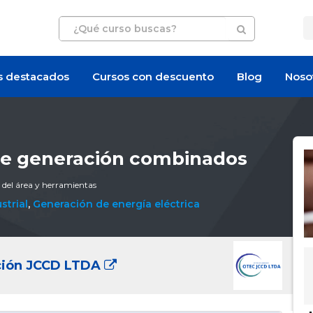
s destacados
Cursos con descuento
Blog
Noso
de generación combinados
 del área y herramientas
strial
,
Generación de energía eléctrica
ación JCCD LTDA