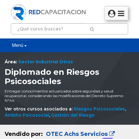
Menú
Área:
Sector Industrial Otros
Diplomado en Riesgos
Psicosociales
Entregar conocimientos actualizados sobre seguridad y salud
ocupacional, considerando las modificaciones del Decreto Supremo
N°44.
Ver otros cursos asociados a:
Riesgos Psicosociales
,
Ámbito Psicosocial
,
Gestión del Riesgo
Vendido por:
OTEC Achs Servicios