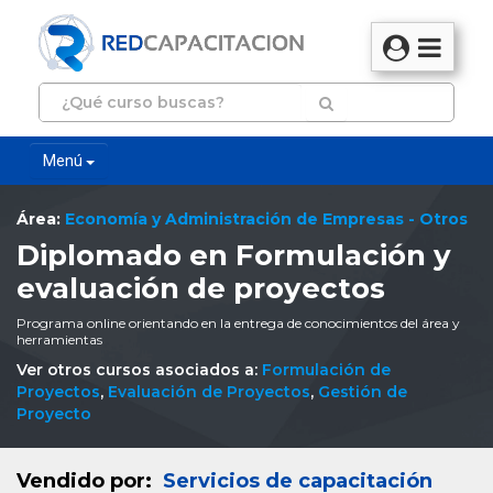
Menú
Área:
Economía y Administración de Empresas - Otros
Diplomado en Formulación y
evaluación de proyectos
Programa online orientando en la entrega de conocimientos del área y
herramientas
Ver otros cursos asociados a:
Formulación de
Proyectos
,
Evaluación de Proyectos
,
Gestión de
Proyecto
Vendido por:
Servicios de capacitación