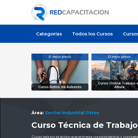
Categorías
Todos los Cursos
Curso
El mejor precio
El mejor precio
Curso Online Trabajo 
Curso Retiro de Asbesto
Altura
Área:
Sector Industrial Otros
Curso Técnica de Trabajo
Curso teórico práctico que entrega conocimientos y competen