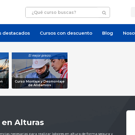
s destacados
Cursos con descuento
Blog
Noso
El mejor precio
en
Curso Montaje y Desmontaje
de Andamios
 en Alturas
cias necesarias para realizar labores en altura de forma segura y