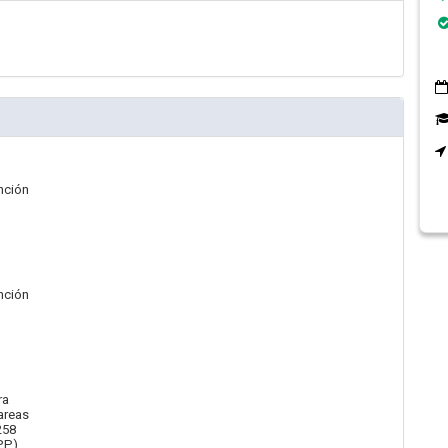
ención
ención
ra
areas
258
PP)