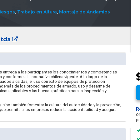
iesgos
,
Trabajo en Altura
,
Montaje de Andamios
Ltda
os entrega a los participantes los conocimientos y competencias
a y conforme a la normativa chilena vigente. A lo largo de la
ados a caídas, el uso correcto de equipos de protección
, además de los procedimientos de armado, uso y desarme de
icas aplicables y las buenas prácticas para la inspección y
 sino también fomentar la cultura del autocuidado y la prevención,
R
ue permita a las empresas reducir la accidentabilidad y asegurar
o
p