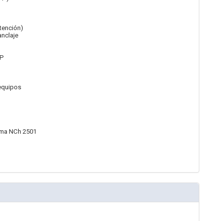
tención)
anclaje
PP
 equipos
orma NCh 2501