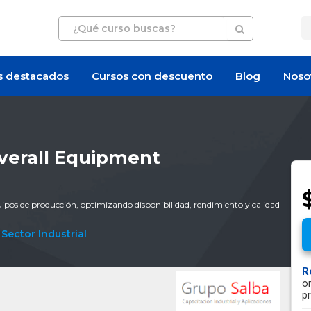
s destacados
Cursos con descuento
Blog
Noso
Overall Equipment
$
uipos de producción, optimizando disponibilidad, rendimiento y calidad
,
Sector Industrial
R
o
p