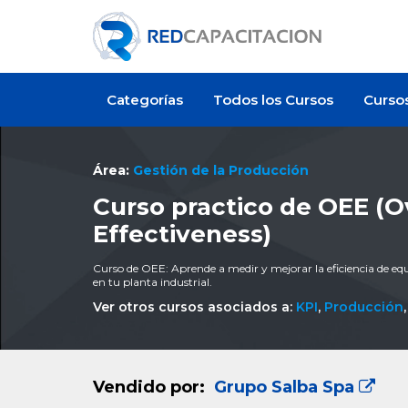
Categorías
Todos los Cursos
Curso
Área:
Gestión de la Producción
Curso practico de OEE (
Effectiveness)
Curso de OEE: Aprende a medir y mejorar la eficiencia de eq
en tu planta industrial.
Ver otros cursos asociados a:
KPI
,
Producción
Vendido por:
Grupo Salba Spa