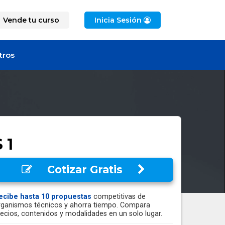
Vende tu curso
Inicia Sesión
tros
 1
Cotizar Gratis
ecibe hasta 10 propuestas
competitivas de
rganismos técnicos y ahorra tiempo. Compara
recios, contenidos y modalidades en un solo lugar.