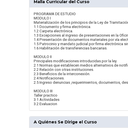
Malla Curricular del Curso
PROGRAMA DE ESTUDIO
MODULO I
Materialización de los principios de la Ley de Tramitació
1.1 Documento y firma electrónica.
1.2 Carpeta electrónica.
1.3 Excepciones al ingreso de presentaciones en la Oficina
1.4 Presentación de documentos materiales por vía elect
1.5 Patrocinio y mandato judicial por firma electrónica si
1.6 Habilitación de transferencias bancarias.
MODULO II
Principales modificaciones introducidas por la ley.
2.1 Normas que establecen medios alternativos.de notifi
2.2 Relación con otras instituciones.
2.3 Beneficios de la interconexión.
2.4 Notificaciones.
2.5 Ingreso denuncias ,requerimientos, documentos, des
MODULO III
Taller practico
3.1 Actividades
3.2 Evaluacion
A Quiénes Se Dirige el Curso