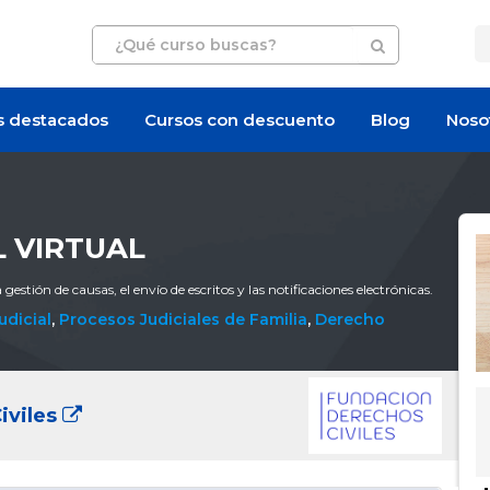
s destacados
Cursos con descuento
Blog
Noso
L VIRTUAL
gestión de causas, el envío de escritos y las notificaciones electrónicas.
udicial
,
Procesos Judiciales de Familia
,
Derecho
iviles