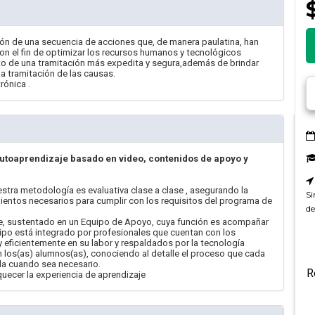
ción de una secuencia de acciones que, de manera paulatina, han
con el fin de optimizar los recursos humanos y tecnológicos
to de una tramitación más expedita y segura,además de brindar
la tramitación de las causas.
rónica .
autoaprendizaje basado en video, contenidos de apoyo y
estra metodología es evaluativa clase a clase , asegurando la
Si
ientos necesarios para cumplir con los requisitos del programa de
de
, sustentado en un Equipo de Apoyo, cuya función es acompañar
ipo está integrado por profesionales que cuentan con los
eficientemente en su labor y respaldados por la tecnología
 los(as) alumnos(as), conociendo al detalle el proceso que cada
uda cuando sea necesario.
R
uecer la experiencia de aprendizaje