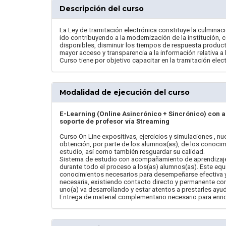
Descripción del curso
La Ley de tramitación electrónica constituye la culmina
ido contribuyendo a la modernización de la institución, 
disponibles, disminuir los tiempos de respuesta produc
mayor acceso y transparencia a la información relativa a 
Curso tiene por objetivo capacitar en la tramitación elect
Modalidad de ejecución del curso
E-Learning (Online Asincrónico + Sincrónico) con 
soporte de profesor vía Streaming
Curso On Line expositivas, ejercicios y simulaciones , nu
obtención, por parte de los alumnos(as), de los conocim
estudio, así como también resguardar su calidad.
Sistema de estudio con acompañamiento de aprendizaje
durante todo el proceso a los(as) alumnos(as). Este equ
conocimientos necesarios para desempeñarse efectiva y 
necesaria, existiendo contacto directo y permanente con
uno(a) va desarrollando y estar atentos a prestarles ay
Entrega de material complementario necesario para enriq