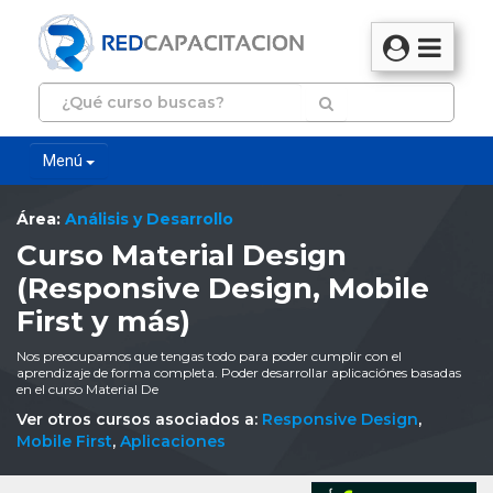
Menú
Área:
Análisis y Desarrollo
Curso Material Design
(Responsive Design, Mobile
First y más)
Nos preocupamos que tengas todo para poder cumplir con el
aprendizaje de forma completa. Poder desarrollar aplicaciónes basadas
en el curso Material De
Ver otros cursos asociados a:
Responsive Design
,
Mobile First
,
Aplicaciones