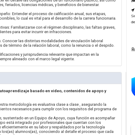
er en detalle las obligaciones de un funcionario público, así como
 feriados, licencias médicas, y beneficios de bienestar.
mpeño: Entender el proceso de calificación anual, sus etapas,
Si
nibles, lo cual es vital para el desarrollo de la carrera funcionaria.
de
as: Familiarizarse con el régimen disciplinario, las faltas graves,
ntes para evitar incurrir en infracciones.
: Conocer las distintas modalidades de vinculación laboral
es de término de la relación laboral, como la renuncia o el despido.
R
ificaciones y jurisprudencia relevante que impactan en la
iempre alineado con el marco legal vigente.
autoaprendizaje basado en video, contenidos de apoyo y
estra metodología es evaluativa clase a clase , asegurando la
ientos necesarios para cumplir con los requisitos del programa de
, sustentado en un Equipo de Apoyo, cuya función es acompañar
ipo está integrado por profesionales que cuentan con los
eficientemente en su labor y respaldados por la tecnología
 los(as) alumnos(as), conociendo al detalle el proceso que cada