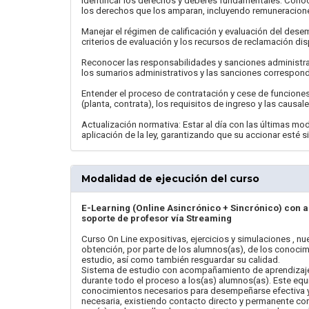
Identificar los derechos y deberes fundamentales: Conoc
los derechos que los amparan, incluyendo remuneraciones,
Manejar el régimen de calificación y evaluación del dese
criterios de evaluación y los recursos de reclamación dispo
Reconocer las responsabilidades y sanciones administrativ
los sumarios administrativos y las sanciones correspondie
Entender el proceso de contratación y cese de funciones
(planta, contrata), los requisitos de ingreso y las causal
Actualización normativa: Estar al día con las últimas mod
aplicación de la ley, garantizando que su accionar esté s
Modalidad de ejecución del curso
E-Learning (Online Asincrónico + Sincrónico) con 
soporte de profesor vía Streaming
Curso On Line expositivas, ejercicios y simulaciones , nu
obtención, por parte de los alumnos(as), de los conocim
estudio, así como también resguardar su calidad.
Sistema de estudio con acompañamiento de aprendizaje
durante todo el proceso a los(as) alumnos(as). Este equ
conocimientos necesarios para desempeñarse efectiva y 
necesaria, existiendo contacto directo y permanente con