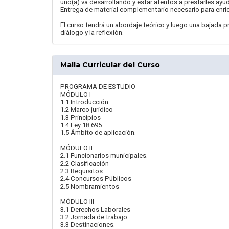
uno(a) va desarrollando y estar atentos a prestarles ay
Entrega de material complementario necesario para enriq
El curso tendrá un abordaje teórico y luego una bajada pr
diálogo y la reflexión.
Malla Curricular del Curso
PROGRAMA DE ESTUDIO
MÓDULO I
1.1 Introducción
1.2 Marco jurídico
1.3 Principios
1.4 Ley 18.695
1.5 Ámbito de aplicación.
MÓDULO II
2.1 Funcionarios municipales.
2.2 Clasificación
2.3 Requisitos
2.4 Concursos Públicos
2.5 Nombramientos
MÓDULO III
3.1 Derechos Laborales
3.2 Jornada de trabajo
3.3 Destinaciones.