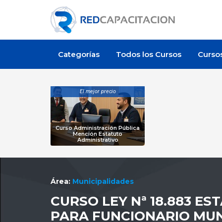
Categorías
Todos los Cursos
Curso
El mejor precio
Curso Administración Pública
Mención Estatuto
Administrativo
Área:
Municipalidades
CURSO LEY Nª 18.883 E
PARA FUNCIONARIO MUN