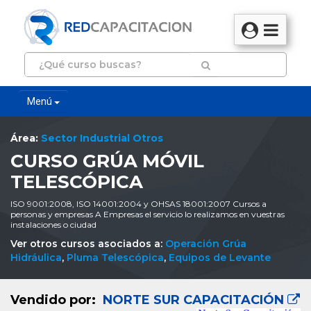
Menú
Área:
Sector Industrial Otros
CURSO GRÚA MÓVIL
TELESCÓPICA
ISO 9001:2008, ISO 14001:2004 y OHSAS 18001:2007 Cursos a
personas y empresas A Empresas el servicio lo realizamos en vuestras
instalaciones o ciudad
Ver otros cursos asociados a:
Operación Grúa
Hidráulica
,
Pluma Telescópica
,
Equipos de Levante
Vendido por:
NORTE SUR CAPACITACIÓN