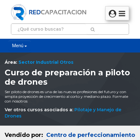
Menú
Área:
Sector Industrial Otros
Curso de preparación a piloto
de drones
Ser piloto de drones es una de las nuevas profesiones del futuro y con
amplia proyección de crecimiento al corto y mediano plazo. Formate
con nosotros
Ver otros cursos asociados a:
Pilotaje y Manejo de
Drones
Vendido por:
Centro de perfeccionamiento