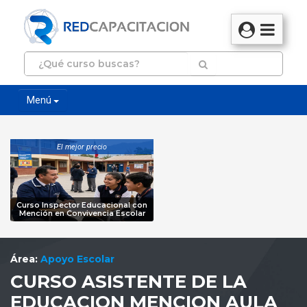
Menú
El mejor precio
Curso Inspector Educacional con
Mención en Convivencia Escolar
Área:
Apoyo Escolar
CURSO ASISTENTE DE LA
EDUCACION MENCION AULA