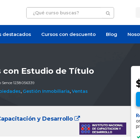
s destacados
Cursos con descuento
Blog
Noso
 con Estudio de Título
go Sence 1238056339
opiedades
,
Gestión Inmobiliaria
,
Ventas
R
Capacitación y Desarrollo
o
p