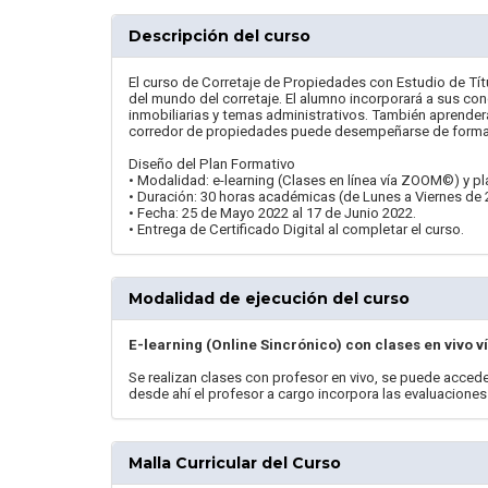
Descripción del curso
El curso de Corretaje de Propiedades con Estudio de Tít
del mundo del corretaje. El alumno incorporará a sus co
inmobiliarias y temas administrativos. También aprenderá 
corredor de propiedades puede desempeñarse de forma i
Diseño del Plan Formativo
• Modalidad: e-learning (Clases en línea vía ZOOM©) y pl
• Duración: 30 horas académicas (de Lunes a Viernes de 2
• Fecha: 25 de Mayo 2022 al 17 de Junio 2022.
• Entrega de Certificado Digital al completar el curso.
Modalidad de ejecución del curso
E-learning (Online Sincrónico) con clases en vivo v
Se realizan clases con profesor en vivo, se puede accede
desde ahí el profesor a cargo incorpora las evaluaciones
Malla Curricular del Curso