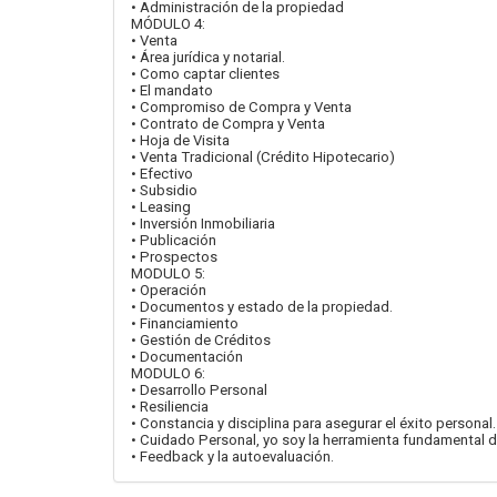
• Administración de la propiedad
MÓDULO 4:
• Venta
• Área jurídica y notarial.
• Como captar clientes
• El mandato
• Compromiso de Compra y Venta
• Contrato de Compra y Venta
• Hoja de Visita
• Venta Tradicional (Crédito Hipotecario)
• Efectivo
• Subsidio
• Leasing
• Inversión Inmobiliaria
• Publicación
• Prospectos
MODULO 5:
• Operación
• Documentos y estado de la propiedad.
• Financiamiento
• Gestión de Créditos
• Documentación
MODULO 6:
• Desarrollo Personal
• Resiliencia
• Constancia y disciplina para asegurar el éxito personal.
• Cuidado Personal, yo soy la herramienta fundamental d
• Feedback y la autoevaluación.