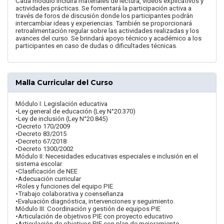
Cada módulo incluirá materiales de lectura, videos explicativos y
actividades prácticas. Se fomentará la participación activa a
través de foros de discusión donde los participantes podrán
intercambiar ideas y experiencias. También se proporcionará
retroalimentación regular sobre las actividades realizadas y los
avances del curso. Se brindará apoyo técnico y académico a los
participantes en caso de dudas o dificultades técnicas.
Malla Curricular del Curso
Módulo I: Legislación educativa
•Ley general de educación (Ley N°20.370)
•Ley de inclusión (Ley N°20.845)
•Decreto 170/2009
•Decreto 83/2015
•Decreto 67/2018
•Decreto 1300/2002
Módulo II: Necesidades educativas especiales e inclusión en el
sistema escolar
•Clasificación de NEE
•Adecuación curricular
•Roles y funciones del equipo PIE
•Trabajo colaborativa y coenseñanza
•Evaluación diagnóstica, intervenciones y seguimiento.
Módulo III: Coordinación y gestión de equipos PIE
•Articulación de objetivos PIE con proyecto educativo
•Articulación de objetivos PIE con plan de mejoramiento