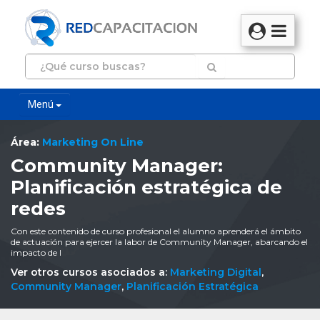
Menú
Área:
Marketing On Line
Community Manager:
Planificación estratégica de
redes
Con este contenido de curso profesional el alumno aprenderá el ámbito
de actuación para ejercer la labor de Community Manager, abarcando el
impacto de l
Ver otros cursos asociados a:
Marketing Digital
,
Community Manager
,
Planificación Estratégica