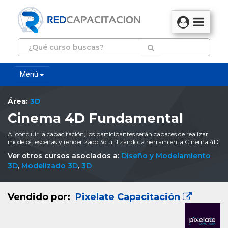
Menú
Área:
3D
Cinema 4D Fundamental
Al concluir la capacitación, los participantes serán capaces de realizar
modelos, escenas y renderizado 3d utilizando la herramienta Cinema 4D
Ver otros cursos asociados a:
Diseño y Modelamiento
3D
,
Modelizado 3D
,
3D
Vendido por:
Pixelate Capacitación