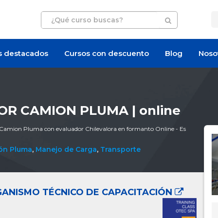
s destacados
Cursos con descuento
Blog
Noso
R CAMION PLUMA | online
Camion Pluma con evaluador Chilevalora en formanto Online - Es
ón Pluma
,
Manejo de Carga
,
Transporte
RGANISMO TÉCNICO DE CAPACITACIÓN