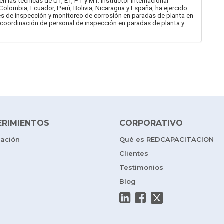
n las técnicas de UT, ET, PT y MT. Instructor internacional
lombia, Ecuador, Perú, Bolivia, Nicaragua y España, ha ejercido
es de inspección y monitoreo de corrosión en paradas de planta en
 y coordinación de personal de inspección en paradas de planta y
ERIMIENTOS
CORPORATIVO
tación
Qué es REDCAPACITACION
Clientes
Testimonios
Blog