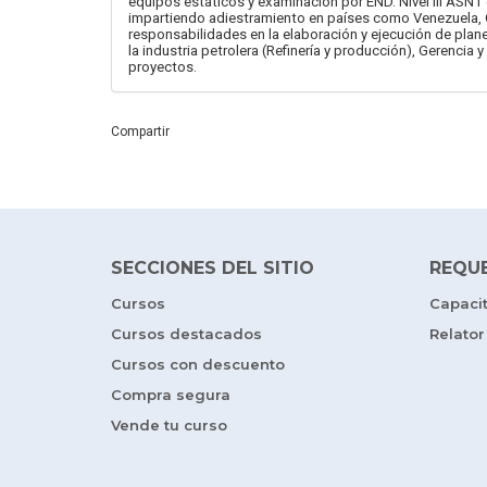
equipos estáticos y examinación por END. Nivel III ASNT e
impartiendo adiestramiento en países como Venezuela, Co
responsabilidades en la elaboración y ejecución de plan
la industria petrolera (Refinería y producción), Gerencia
proyectos.
Compartir
SECCIONES DEL SITIO
REQU
Cursos
Capaci
Cursos destacados
Relator
Cursos con descuento
Compra segura
Vende tu curso