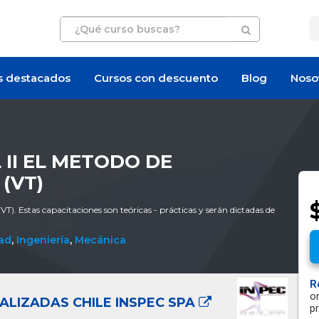
s destacados
Cursos con descuento
Blog
Noso
 II EL METODO DE
(VT)
l (VT). Estas capacitaciones son teóricas - prácticas y serán dictadas de
dad
,
Ingeniería
,
Mecánica
R
o
ALIZADAS CHILE INSPEC SPA
p