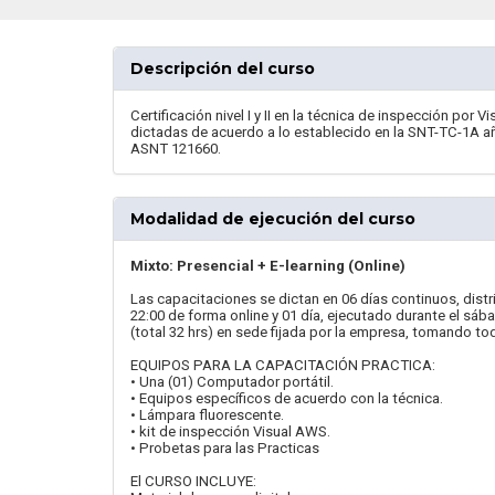
Descripción del curso
Certificación nivel I y II en la técnica de inspección por 
dictadas de acuerdo a lo establecido en la SNT-TC-1A año
ASNT 121660.
Modalidad de ejecución del curso
Mixto: Presencial + E-learning (Online)
Las capacitaciones se dictan en 06 días continuos, distrib
22:00 de forma online y 01 día, ejecutado durante el sáb
(total 32 hrs) en sede fijada por la empresa, tomando t
EQUIPOS PARA LA CAPACITACIÓN PRACTICA:
• Una (01) Computador portátil.
• Equipos específicos de acuerdo con la técnica.
• Lámpara fluorescente.
• kit de inspección Visual AWS.
• Probetas para las Practicas
El CURSO INCLUYE: