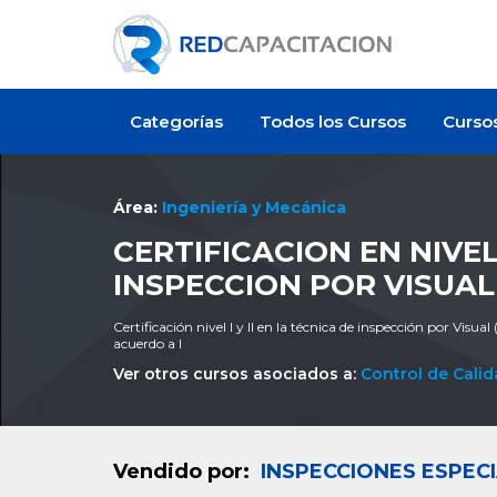
Categorías
Todos los Cursos
Curso
Área:
Ingeniería y Mecánica
CERTIFICACION EN NIVEL
INSPECCION POR VISUAL 
Certificación nivel I y II en la técnica de inspección por Visua
acuerdo a l
Ver otros cursos asociados a:
Control de Cali
Vendido por:
INSPECCIONES ESPECI