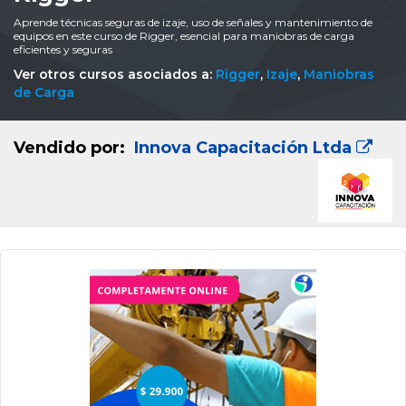
Aprende técnicas seguras de izaje, uso de señales y mantenimiento de
equipos en este curso de Rigger, esencial para maniobras de carga
eficientes y seguras
Ver otros cursos asociados a:
Rigger
,
Izaje
,
Maniobras
de Carga
Vendido por:
Innova Capacitación Ltda