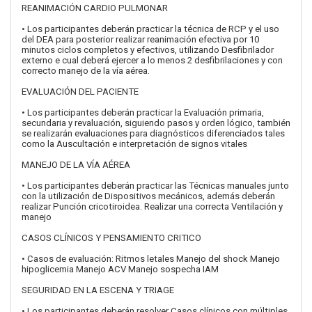
REANIMACIÓN CARDIO PULMONAR
• Los participantes deberán practicar la técnica de RCP y el uso
del DEA para posterior realizar reanimación efectiva por 10
minutos ciclos completos y efectivos, utilizando Desfibrilador
externo e cual deberá ejercer a lo menos 2 desfibrilaciones y con
correcto manejo de la vía aérea.
EVALUACIÓN DEL PACIENTE
• Los participantes deberán practicar la Evaluación primaria,
secundaria y revaluación, siguiendo pasos y orden lógico, también
se realizarán evaluaciones para diagnósticos diferenciados tales
como la Auscultación e interpretación de signos vitales
MANEJO DE LA VÍA AÉREA
• Los participantes deberán practicar las Técnicas manuales junto
con la utilización de Dispositivos mecánicos, además deberán
realizar Punción cricotiroidea. Realizar una correcta Ventilación y
manejo
CASOS CLÍNICOS Y PENSAMIENTO CRITICO
• Casos de evaluación: Ritmos letales Manejo del shock Manejo
hipoglicemia Manejo ACV Manejo sospecha IAM
SEGURIDAD EN LA ESCENA Y TRIAGE
• Los participantes deberán resolver Casos clínicos con múltiples