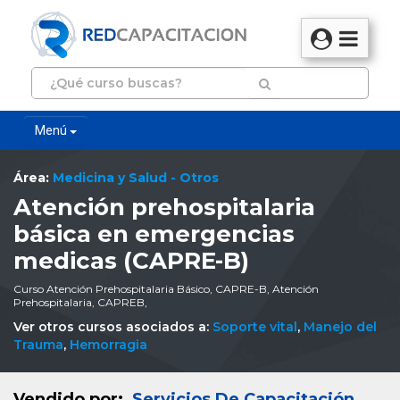
Menú
Área:
Medicina y Salud - Otros
Atención prehospitalaria
básica en emergencias
medicas (CAPRE-B)
Curso Atención Prehospitalaria Básico, CAPRE-B, Atención
Prehospitalaria, CAPREB,
Ver otros cursos asociados a:
Soporte vital
,
Manejo del
Trauma
,
Hemorragia
Vendido por:
Servicios De Capacitación