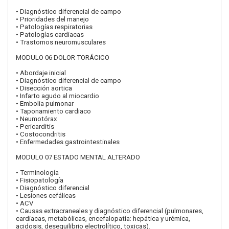
• Diagnóstico diferencial de campo
• Prioridades del manejo
• Patologías respiratorias
• Patologías cardiacas
• Trastornos neuromusculares
MODULO 06 DOLOR TORÁCICO
• Abordaje inicial
• Diagnóstico diferencial de campo
• Disección aortica
• Infarto agudo al miocardio
• Embolia pulmonar
• Taponamiento cardiaco
• Neumotórax
• Pericarditis
• Costocondritis
• Enfermedades gastrointestinales
MODULO 07 ESTADO MENTAL ALTERADO
• Terminología
• Fisiopatología
• Diagnóstico diferencial
• Lesiones cefálicas
• ACV
• Causas extracraneales y diagnóstico diferencial (pulmonares,
cardiacas, metabólicas, encefalopatía: hepática y urémica,
acidosis, desequilibrio electrolítico, toxicas).