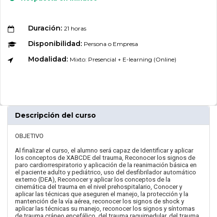
Duración:
21 horas
Disponibilidad:
Persona o Empresa
Modalidad:
Mixto: Presencial + E-learning (Online)
Descripción del curso
OBJETIVO
Al finalizar el curso, el alumno será capaz de Identificar y aplicar
los conceptos de XABCDE del trauma, Reconocer los signos de
paro cardiorrespiratorio y aplicación de la reanimación básica en
el paciente adulto y pediátrico, uso del desfibrilador automático
externo (DEA), Reconocer y aplicar los conceptos de la
cinemática del trauma en el nivel prehospitalario, Conocer y
aplicar las técnicas que aseguren el manejo, la protección y la
mantención de la vía aérea, reconocer los signos de shock y
aplicar las técnicas su manejo, reconocer los signos y síntomas
de trauma cráneo encefálico, del trauma raquimedular, del trauma