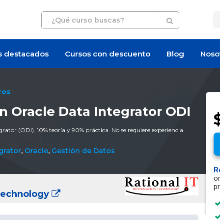
s destacados
Cursos con descuento
Blog
Noso
ros
n Oracle Data Integrator ODI
$
rator (ODI). 10% teoría y 90% práctica. No se requiere experiencia
grator
,
Oracle
,
Gestión de Datos
R
o
p
 Technology