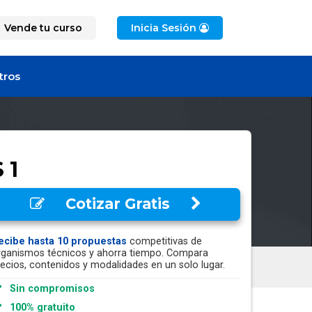
Vende tu curso
Inicia Sesión
tros
 1
Cotizar Gratis
ecibe hasta 10 propuestas
competitivas de
rganismos técnicos y ahorra tiempo. Compara
recios, contenidos y modalidades en un solo lugar.
Sin compromisos
100% gratuito