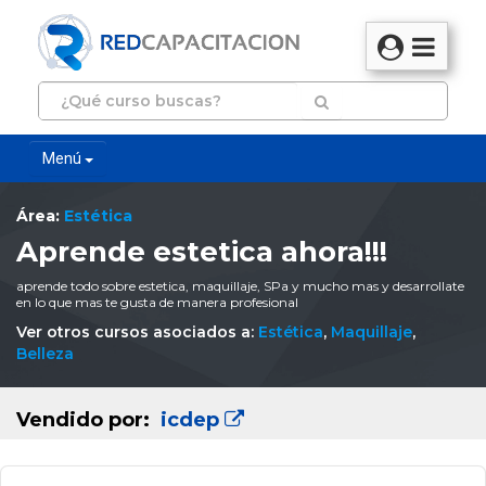
Menú
Área:
Estética
Aprende estetica ahora!!!
aprende todo sobre estetica, maquillaje, SPa y mucho mas y desarrollate
en lo que mas te gusta de manera profesional
Ver otros cursos asociados a:
Estética
,
Maquillaje
,
Belleza
Vendido por:
icdep